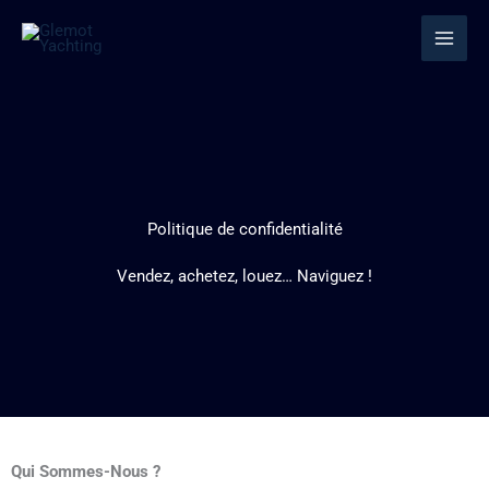
Aller
au
contenu
Politique de confidentialité
Vendez, achetez, louez… Naviguez !
Qui Sommes-Nous ?