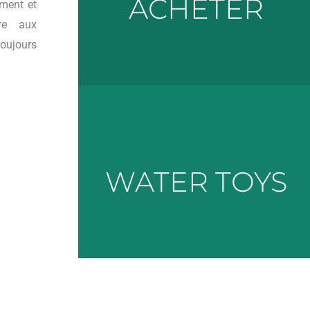
ACHETER
ement et
bateaux à vendre neufs ou d'occasions.
re aux
Nous vous proposons une large gamme de
toujours
Nous contacter
WATER TOYS
scooter, seabob,...
Bouée, wakeboard, paddle, glacière, sea