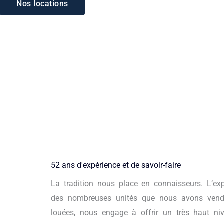
Nos locations
A vendre
Port, Avenue Henry Clews, 06210 Mandelieu-la-Napoule
F
Y
I
L
a
o
n
i
c
u
s
n
e
t
t
k
b
u
a
e
o
b
g
d
52 ans d'expérience et de savoir-faire
o
e
r
i
k
a
n
La tradition nous place en connaisseurs. L’ex
m
des nombreuses unités que nous avons ven
louées, nous engage à offrir un très haut ni