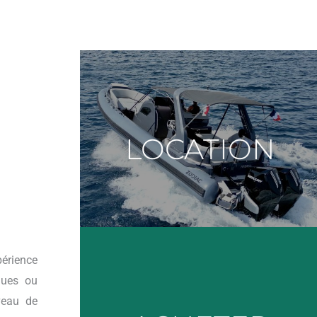
Louer un bateau
directement en ligne.
LOCATION
Possibilité de louer votre bateau
avec permis, avec ou sans skipper.
Profitez de notre large gamme de bateaux
périence
dues ou
Acheter un bateau
veau de