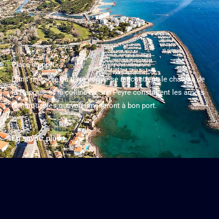
Place de port
Dans un cadre où terre et mer se rencontrent, le château de
la Napoule et la colline du San Peyre constituent les amers
remarquables qui vous mèneront à bon port.
En savoir plus