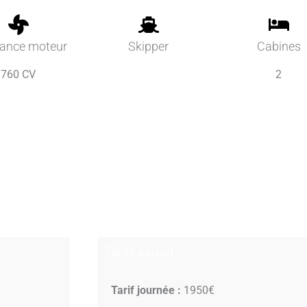
sance moteur
Skipper
Cabines
760 CV
2
Tarifs saison
Tarif journée :
1950€