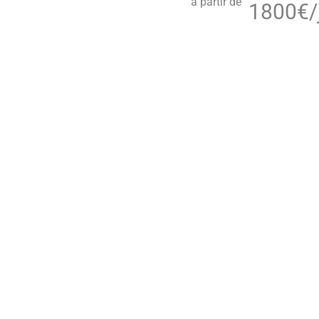
à partir de
1800
€/