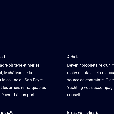
ort
Acheter
dre où terre et mer se
Devenir propriétaire d’un 
t, le château de la
rester un plaisir et en au
 la colline du San Peyre
source de contrainte. Gle
nt les amers remarquables
Yachting vous accompagn
mèneront à bon port.
conseil.
 plus
En savoir plus