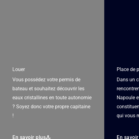
Louer
Place de p
Vous possédez votre permis de
Dans un ca
bateau et souhaitez découvrir les
rencontren
eaux cristallines en toute autonomie
Napoule et
? Soyez donc votre propre capitaine
constitue
!
qui vous 
En savoir plus
En savoir