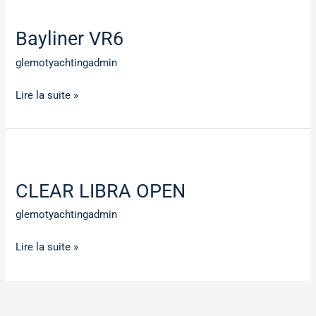
Bayliner
VR6
Bayliner VR6
glemotyachtingadmin
Lire la suite »
CLEAR
LIBRA
CLEAR LIBRA OPEN
OPEN
glemotyachtingadmin
Lire la suite »