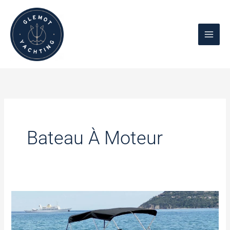
Aller
au
contenu
Bateau À Moteur
QUICKSILVER
ACTIV
555