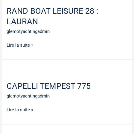
BOAT
RAND BOAT LEISURE 28 :
LEISURE
28
LAURAN
:
glemotyachtingadmin
LAURAN
Lire la suite »
CAPELLI
TEMPEST
CAPELLI TEMPEST 775
775
glemotyachtingadmin
Lire la suite »