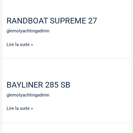
RANDBOAT
SUPREME
RANDBOAT SUPREME 27
27
glemotyachtingadmin
Lire la suite »
BAYLINER
285
BAYLINER 285 SB
SB
glemotyachtingadmin
Lire la suite »
RAND