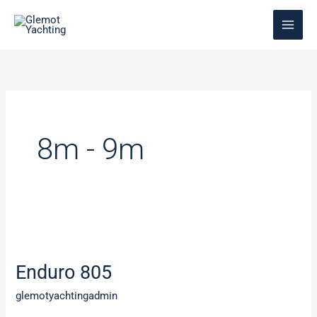
Aller
au
contenu
8m - 9m
Enduro
805
Enduro 805
glemotyachtingadmin