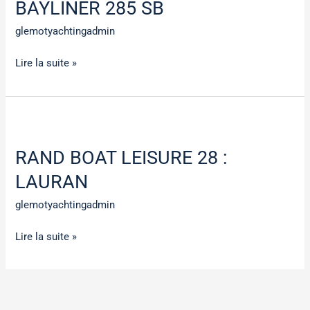
BAYLINER 285 SB
SB
glemotyachtingadmin
Lire la suite »
RAND
BOAT
RAND BOAT LEISURE 28 :
LEISURE
28
LAURAN
:
glemotyachtingadmin
LAURAN
Lire la suite »