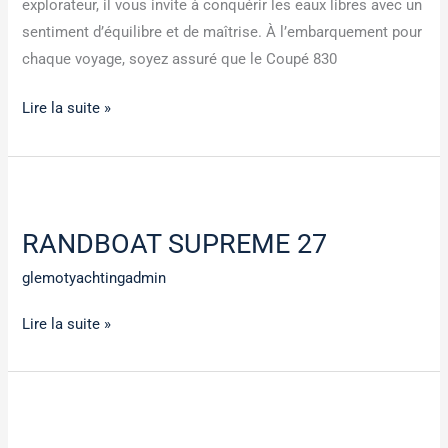
explorateur, il vous invite à conquérir les eaux libres avec un
sentiment d’équilibre et de maîtrise. À l’embarquement pour
chaque voyage, soyez assuré que le Coupé 830
Lire la suite »
RANDBOAT
SUPREME
RANDBOAT SUPREME 27
27
glemotyachtingadmin
Lire la suite »
BAYLINER
285