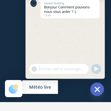
Glemot Yachting
Bonjour Comment pouvons-
nous vous aider ? :)
13:44
"+chaty_settings.lang.emoji_picker+"
undefine
WhatsApp
Message
Météo live
Hide
chaty