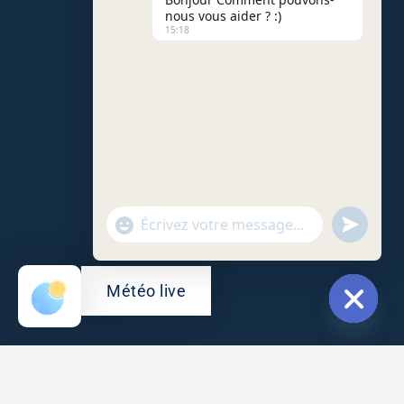
nous vous aider ? :)
15:18
"+chaty_settings.lang.emoji_picker+"
undefine
WhatsApp
Message
Météo live
Hide
chaty