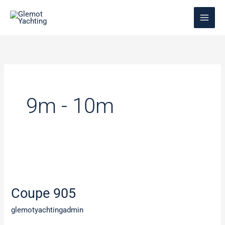
Aller
au
contenu
9m - 10m
Coupe
905
Coupe 905
glemotyachtingadmin