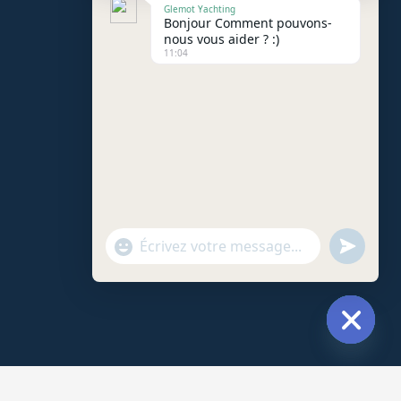
Glemot Yachting
Bonjour Comment pouvons-
nous vous aider ? :)
11:04
"+chaty_settings.lang.emoji_picker+"
undefin
WhatsApp
Message
Hide
chaty