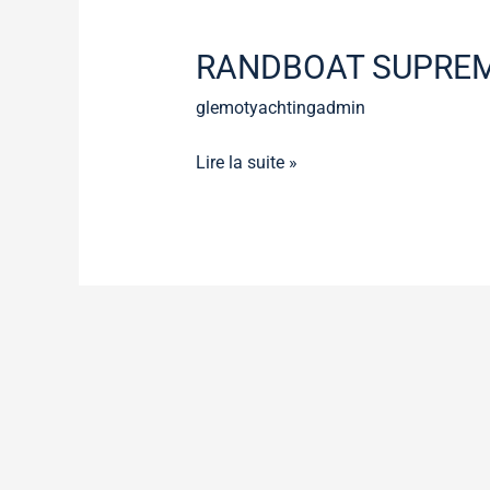
RANDBOAT
SUPREME
RANDBOAT SUPREM
27
glemotyachtingadmin
Lire la suite »