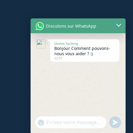
Discutons sur WhatsApp
Glemot Yachting
Bonjour Comment pouvons-
nous vous aider ? :)
22:37
"+chaty_settings.lang.emoji_picker+"
undefin
WhatsApp