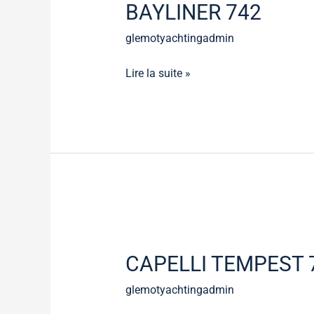
BAYLINER 742
glemotyachtingadmin
Lire la suite »
CAPELLI
TEMPEST
CAPELLI TEMPEST 
775
glemotyachtingadmin