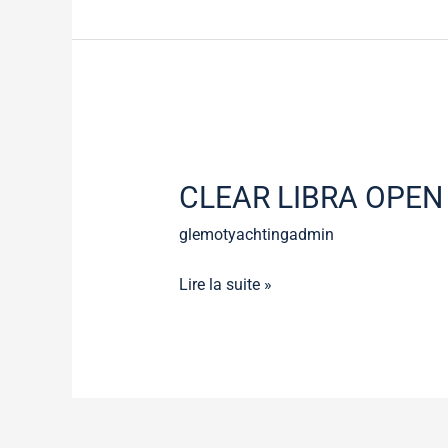
CLEAR
LIBRA
CLEAR LIBRA OPEN
OPEN
glemotyachtingadmin
Lire la suite »