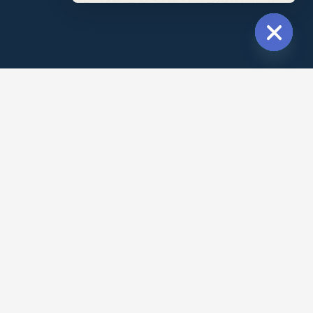
Message
Hide
chaty